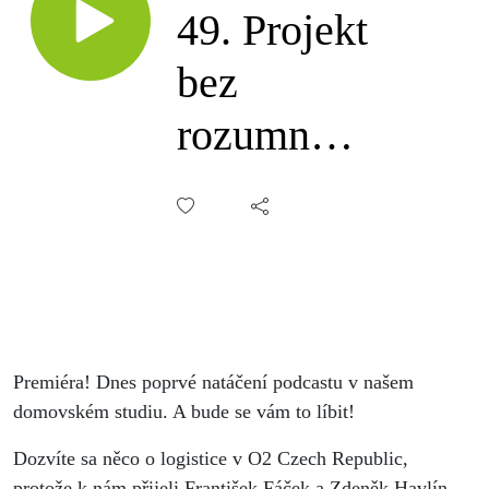
49. Projekt
bez
rozumné
návratnosti
je smeten
ze stolu,
František
Premiéra! Dnes poprvé natáčení podcastu v našem
Fáček a
domovském studiu. A bude se vám to líbit!
Zdeněk
Dozvíte sa něco o logistice v O2 Czech Republic,
protože k nám přijeli František Fáček a Zdeněk Havlín.