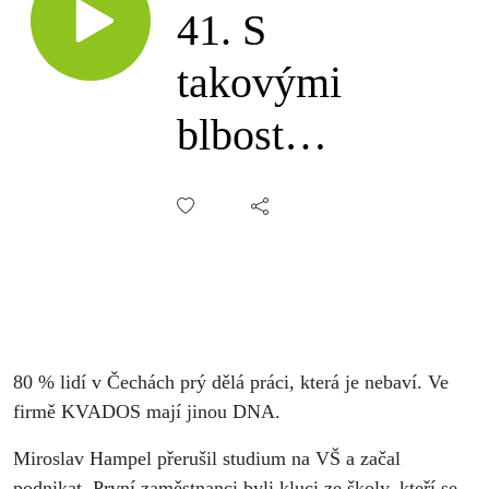
41. S
takovými
blbostmi
se nikdy
neuživíš,
Miroslav
Hampel
80 % lidí v Čechách prý dělá práci, která je nebaví. Ve
firmě KVADOS mají jinou DNA.
Miroslav Hampel přerušil studium na VŠ a začal
podnikat. První zaměstnanci byli kluci ze školy, kteří se