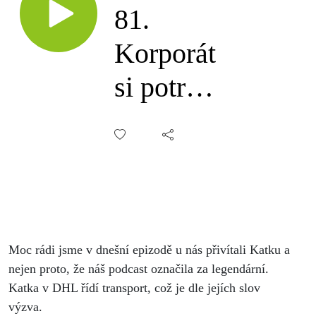
81.
Korporát
si potrpí
na tituly,
Kateřina
Rázlová,
DHL
Moc rádi jsme v dnešní epizodě u nás přivítali Katku a
nejen proto, že náš podcast označila za legendární.
Katka v DHL řídí transport, což je dle jejích slov
výzva.