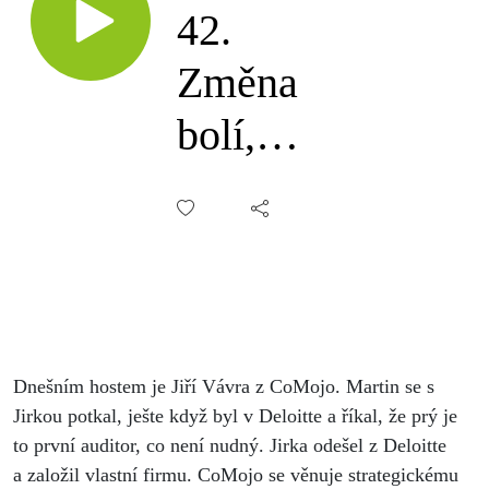
42.
Změna
bolí,
nikdo ji
nechce,
Jiří
Vávra
Dnešním hostem je Jiří Vávra z CoMojo. Martin se s
Jirkou potkal, ješte když byl v Deloitte a říkal, že prý je
to první auditor, co není nudný. Jirka odešel z Deloitte
a založil vlastní firmu. CoMojo se věnuje strategickému