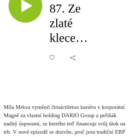
87. Ze
zlaté
klece
korporátu
k
vlastnímu
holdingu,
Míla Mrkva vyměnil čtrnáctiletou kariéru v korporátní
Míla
Magně za vlastní holding DARIO Group a peřiňák
Mrkva,
naditý úsporami, ze kterého teď financuje svůj útok na
trh. V nové epizodě se dozvíte, proč jsou tradiční ERP