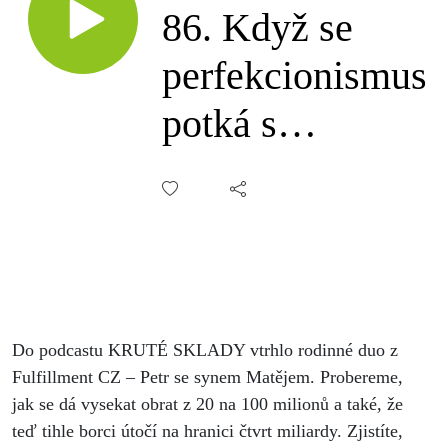
86.⁠ ⁠Když se
perfekcionismus
potká s
miliardovou
ambicí, Petr
Cinkl a Matěj
Zwinger,
Do podcastu KRUTÉ SKLADY vtrhlo rodinné duo z
Fulfillment CZ
Fulfillment CZ – Petr se synem Matějem. Probereme,
jak se dá vysekat obrat z 20 na 100 milionů a také, že
teď tihle borci útočí na hranici čtvrt miliardy. Zjistíte,